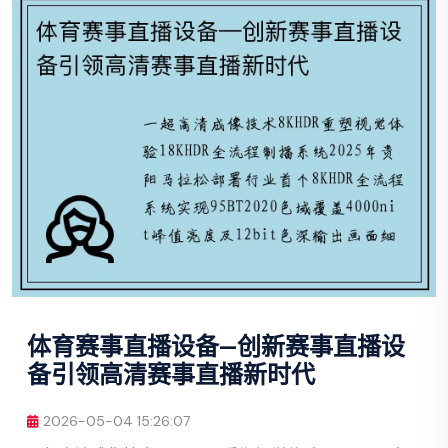
体育赛事直播设备—创新赛事直播设
备引领高清赛事直播新时代
2026-05-04 15:26:07