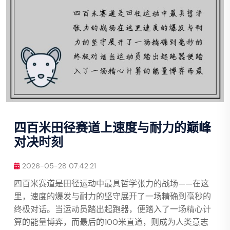
四百米田径赛道上速度与耐力的巅峰
对决时刻
2026-05-28 07:42:21
四百米赛道是田径运动中最具哲学张力的战场——在这
里，速度的爆发与耐力的坚守展开了一场精确到毫秒的
终极对话。当运动员踏出起跑器，便踏入了一场精心计
算的能量博弈，而最后的100米直道，则成为人类意志