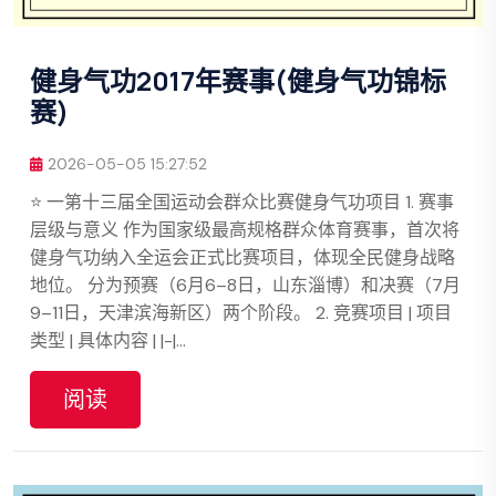
健身气功2017年赛事(健身气功锦标
赛)
2026-05-05 15:27:52
⭐ 一第十三届全国运动会群众比赛健身气功项目 1. 赛事
层级与意义 作为国家级最高规格群众体育赛事，首次将
健身气功纳入全运会正式比赛项目，体现全民健身战略
地位。 分为预赛（6月6–8日，山东淄博）和决赛（7月
9–11日，天津滨海新区）两个阶段。 2. 竞赛项目 | 项目
类型 | 具体内容 | |-|...
阅读