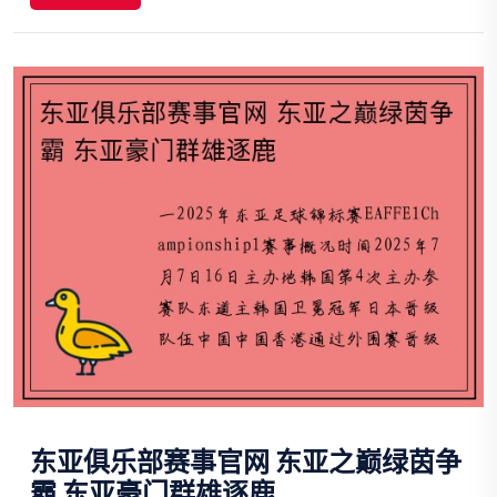
东亚俱乐部赛事官网 东亚之巅绿茵争
霸 东亚豪门群雄逐鹿