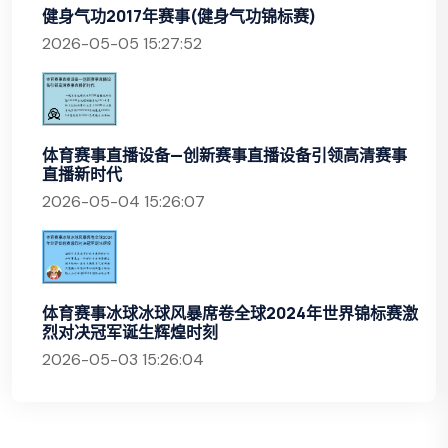
健身气功2017年赛事(健身气功锦标赛)
2026-05-05 15:27:52
体育赛事直播设备—创新赛事直播设备引领高清赛事
直播新时代
2026-05-04 15:26:07
体育赛事冰球冰球风暴席卷全球2024年世界锦标赛激
烈对决冠军诞生辉煌时刻
2026-05-03 15:26:04